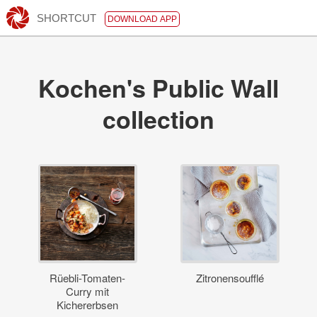
SHORTCUT
DOWNLOAD APP
Kochen's Public Wall
collection
Rüebli-Tomaten-
Zitronensoufflé
Curry mit
Kichererbsen