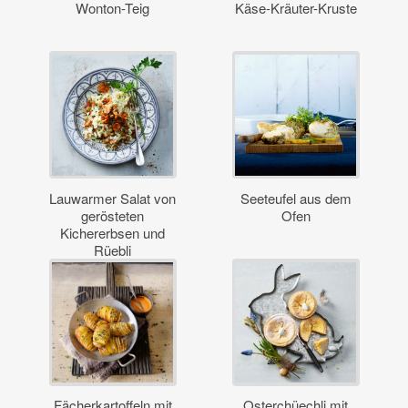
Wonton-Teig
Käse-Kräuter-Kruste
Lauwarmer Salat von
Seeteufel aus dem
gerösteten
Ofen
Kichererbsen und
Rüebli
Fächerkartoffeln mit
Osterchüechli mit