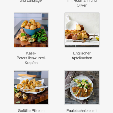
und Landjäger
mit Rosmarin und
Oliven
Käse-
Englischer
Petersilienwurzel-
Apfelkuchen
Krapfen
Gefüllte Pilze im
Pouletschnitzel mit