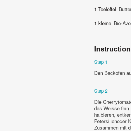
1 Teelöffel
Butte
1 kleine
Bio-Av
Instructio
Step 1
Den Backofen au
Step 2
Die Cherrytomate
das Weisse fein 
halbieren, entke
Petersilienoder K
Zusammen mit de