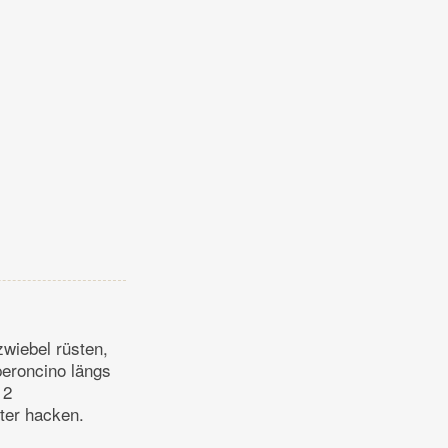
zwiebel rüsten,
peroncino längs
 2
uter hacken.