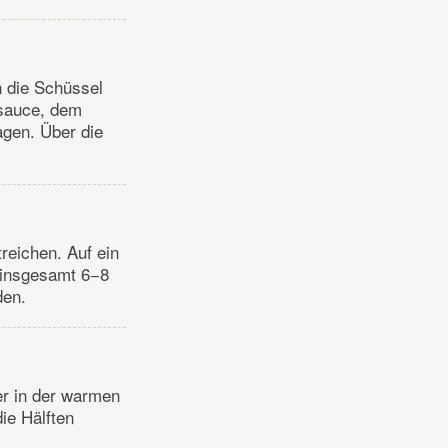
n die Schüssel
asauce, dem
agen. Über die
treichen. Auf ein
e insgesamt 6−8
den.
ier in der warmen
ie Hälften