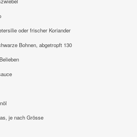
szwiebel
o
etersilie oder frischer Koriander
hwarze Bohnen, abgetropft 130
Belieben
sauce
nöl
las, je nach Grösse