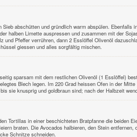
n Sieb abschütten und gründlich warm abspülen. Ebenfalls i
 der halben Limette auspressen und zusammen mit der Soj
z und Pfeffer verrühren, dann 2 Esslöffel Olivenöl dazuschl
chüssel giessen und alles sorgfältig mischen.
dseitig sparsam mit dem restlichen Olivenöl (1 Esslöffel) bes
elegtes Blech legen. Im 220 Grad heissen Ofen in der Mitt
bis sie knusprig und goldbraun sind; nach der Halbzeit wen
den Tortillas in einer beschichteten Bratpfanne die beiden E
leiern braten. Die Avocados halbieren, den Stein entfernen, d
icke Schnitze schneiden.