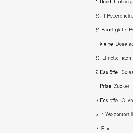
1 Bund
Frühling
½−1 Peperoncin
½ Bund
glatte P
1 kleine
Dose sc
½
Limette nach 
2 Esslöffel
Soja
1 Prise
Zucker
3 Esslöffel
Olive
2−4 Weizentortil
2
Eier