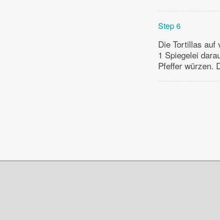
Step 6
Die Tortillas au
1 Spiegelei dara
Pfeffer würzen. D