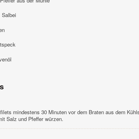
Pfeffer aus der Mühle
Salbei
en
tspeck
venöl
ns
ilets mindestens 30 Minuten vor dem Braten aus dem Kühl
it Salz und Pfeffer würzen.