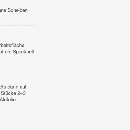
ünne Scheiben
beitsfläche
uf ein Speckbett
ets darin auf
r Stücke 2−3
Alufolie