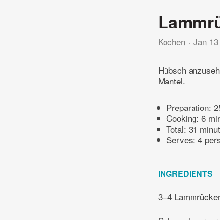
Lammrüc
Kochen
Jan 13
Hübsch anzusehe
Mantel.
Preparation:
2
Cooking:
6 mi
Total:
31 minu
Serves: 4 per
INGREDIENTS
3−4 Lammrückenfi