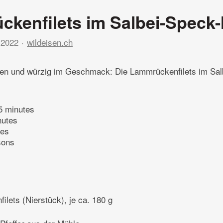
kenfilets im Salbei-Speck-
 2022
wildeisen.ch
n und würzig im Geschmack: Die Lammrückenfilets im Sal
5 minutes
nutes
tes
sons
lets (Nierstück), je ca. 180 g