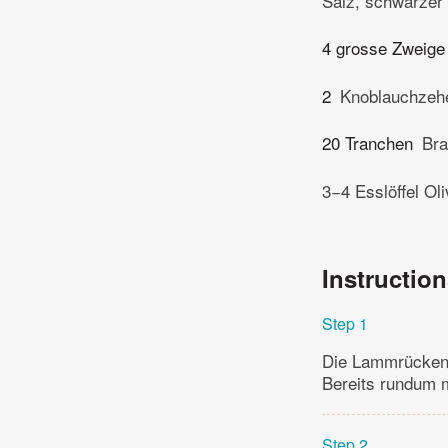
Salz, schwarzer 
4 grosse Zweige
2
Knoblauchzeh
20 Tranchen
Bra
3−4 Esslöffel Oli
Instructio
Step 1
Die Lammrückenf
Bereits rundum m
Step 2