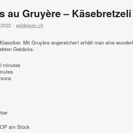
ts au Gruyère – Käsebretzeli
 2022
wildeisen.ch
n Klassiker. Mit Gruyère angereichert erhält man eine wunder
iebten Gebäcks.
0 minutes
inutes
rsons
tter
AOP am Stück