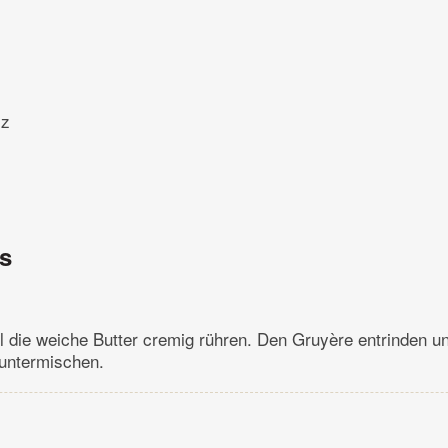
lz
ns
l die weiche Butter cremig rühren. Den Gruyère entrinden un
 untermischen.