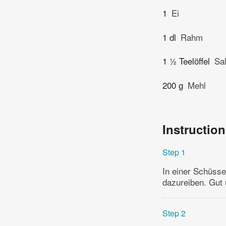
1
Ei
1 dl
Rahm
1 ½ Teelöffel
Sa
200 g
Mehl
Instructio
Step 1
In einer Schüsse
dazureiben. Gut
Step 2