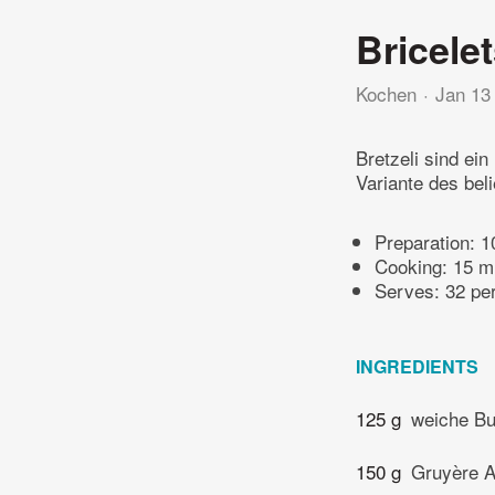
Bricele
Kochen
Jan 13
Bretzeli sind ei
Variante des bel
Preparation:
1
Cooking:
15 m
Serves: 32 pe
INGREDIENTS
125 g
weiche Bu
150 g
Gruyère 