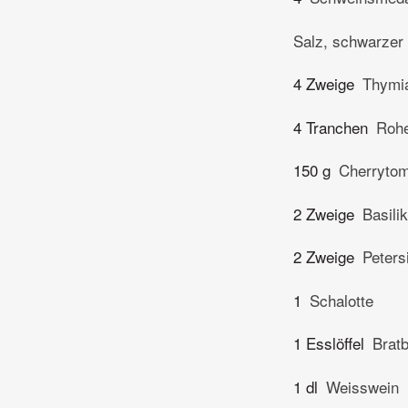
Salz, schwarzer 
4 Zweige
Thymi
4 Tranchen
Roh
150 g
Cherryto
2 Zweige
Basili
2 Zweige
Petersi
1
Schalotte
1 Esslöffel
Bratb
1 dl
Weisswein