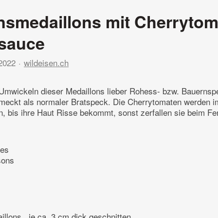
smedaillons mit Cherrytom
rsauce
 2022
wildeisen.ch
mwickeln dieser Medaillons lieber Rohess- bzw. Bauernspe
meckt als normaler Bratspeck. Die Cherrytomaten werden 
n, bis ihre Haut Risse bekommt, sonst zerfallen sie beim Fe
tes
sons
lons , je ca. 3 cm dick geschnitten