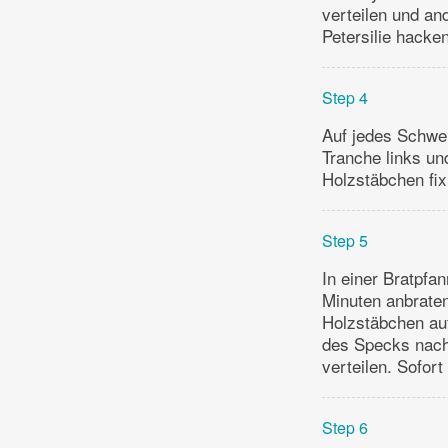
verteilen und a
Petersilie hacke
Step 4
Auf jedes Schwei
Tranche links un
Holzstäbchen fix
Step 5
In einer Bratpfa
Minuten anbrate
Holzstäbchen auf
des Specks nach
verteilen. Sofor
Step 6