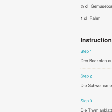
½ dl
Gemüsebou
1 dl
Rahm
Instructio
Step 1
Den Backofen au
Step 2
Die Schweinsmeda
Step 3
Die Thymianblätt