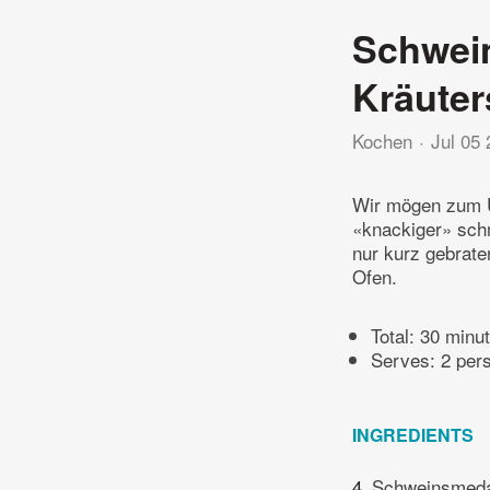
Schwein
Kräute
Kochen
Jul 05
Wir mögen zum U
«knackiger» sch
nur kurz gebrate
Ofen.
Total:
30 minu
Serves: 2 per
INGREDIENTS
4
Schweinsmedail