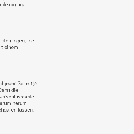
silikum und
nten legen, die
it einem
uf jeder Seite 1½
Dann die
Verschlussseite
 darum herum
chgaren lassen.