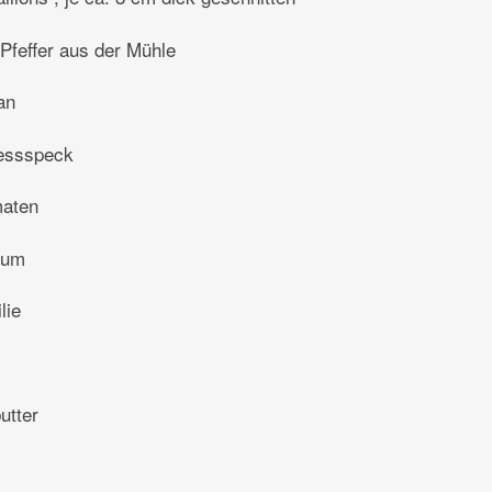
Pfeffer aus der Mühle
an
essspeck
maten
kum
lie
utter