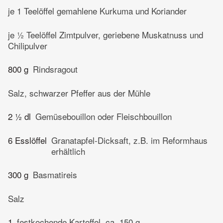
je 1 Teelöffel gemahlene Kurkuma und Koriander
je ½ Teelöffel Zimtpulver, geriebene Muskatnuss und
Chilipulver
800 g
Rindsragout
Salz, schwarzer Pfeffer aus der Mühle
2 ½ dl
Gemüsebouillon oder Fleischbouillon
6 Esslöffel
Granatapfel-Dicksaft, z.B. im Reformhaus
erhältlich
300 g
Basmatireis
Salz
1
festkochende Kartoffel, ca. 150 g