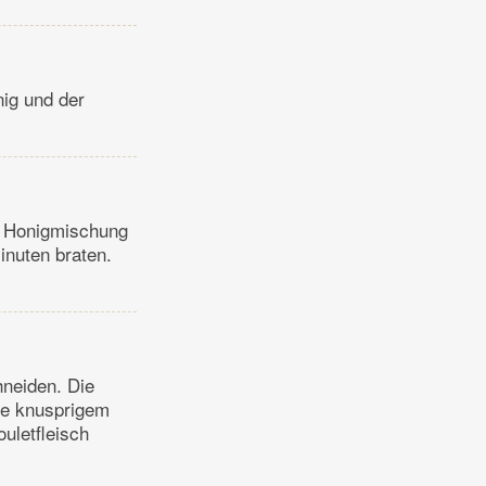
nig und der
ie Honigmischung
inuten braten.
hneiden. Die
ie knusprigem
uletfleisch