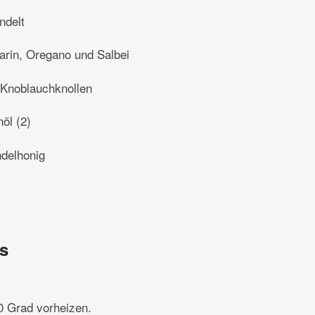
ndelt
arin, Oregano und Salbei
 Knoblauchknollen
nöl (2)
ndelhonig
ns
0 Grad vorheizen.