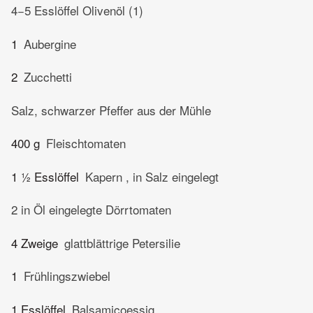
4−5 Esslöffel Olivenöl (1)
1
Aubergine
2
Zucchetti
Salz, schwarzer Pfeffer aus der Mühle
400 g
Fleischtomaten
1 ½ Esslöffel
Kapern , in Salz eingelegt
2 in Öl eingelegte Dörrtomaten
4 Zweige
glattblättrige Petersilie
1
Frühlingszwiebel
1 Esslöffel
Balsamicoessig