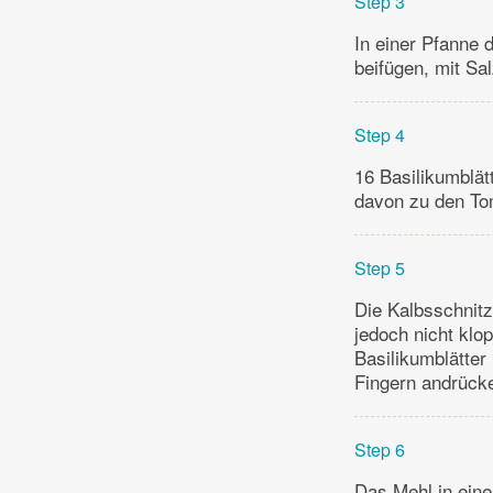
Step 3
In einer Pfanne 
beifügen, mit Sa
Step 4
16 Basilikumblätt
davon zu den To
Step 5
Die Kalbsschnitz
jedoch nicht klop
Basilikumblätter
Fingern andrück
Step 6
Das Mehl in einen