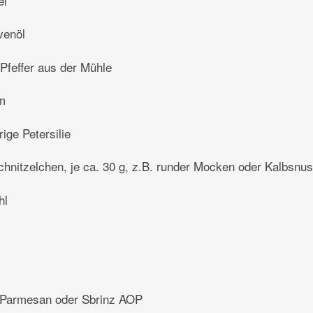
el
venöl
Pfeffer aus der Mühle
m
trige Petersilie
chnitzelchen, je ca. 30 g, z.B. runder Mocken oder Kalbsnu
hl
 Parmesan oder Sbrinz AOP