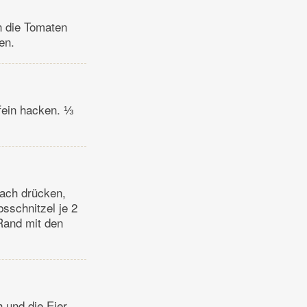
n die Tomaten
en.
 fein hacken. ⅓
lach drücken,
bsschnitzel je 2
 Rand mit den
h und die Eier