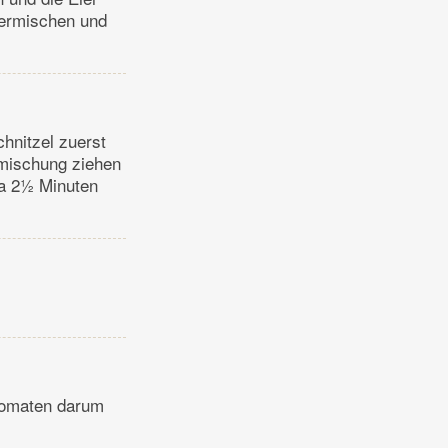
termischen und
chnitzel zuerst
imischung ziehen
twa 2½ Minuten
 Tomaten darum