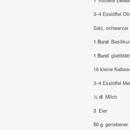
1
mittlere Zwieb
3–4 Esslöffel Oli
Salz, schwarzer 
1 Bund
Basiliku
1 Bund
glattblät
16 kleine Kalbss
3–4 Esslöffel Me
½ dl
Milch
3
Eier
50 g
geriebener