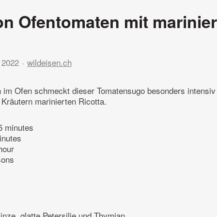
n Ofentomaten mit marinie
 2022
wildeisen.ch
 im Ofen schmeckt dieser Tomatensugo besonders intensiv
Kräutern marinierten Ricotta.
5 minutes
inutes
hour
sons
nze, glatte Petersilie und Thymian