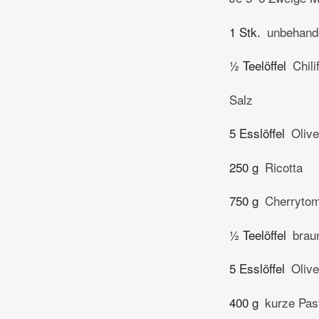
1 Stk.
unbehande
½ Teelöffel
Chili
Salz
5 Esslöffel
Olive
250 g
Ricotta
750 g
Cherryto
½ Teelöffel
brau
5 Esslöffel
Olive
400 g
kurze Past