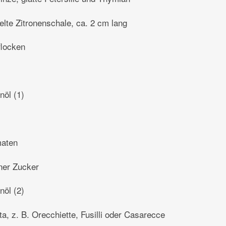
lte Zitronenschale, ca. 2 cm lang
flocken
nöl (1)
maten
ner Zucker
nöl (2)
a, z. B. Orecchiette, Fusilli oder Casarecce