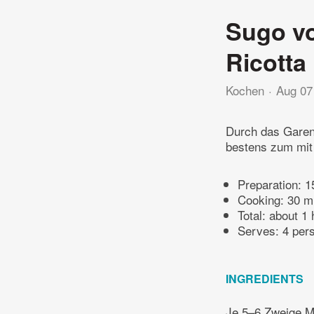
Sugo vo
Ricotta
Kochen
Aug 07
Durch das Garen
bestens zum mit 
Preparation:
1
Cooking:
30 m
Total:
about 1 
Serves: 4 per
INGREDIENTS
Je 5–6 Zweige Mi