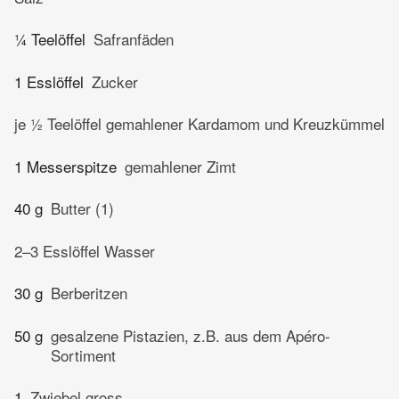
¼ Teelöffel
Safranfäden
1 Esslöffel
Zucker
je ½ Teelöffel gemahlener Kardamom und Kreuzkümmel
1 Messerspitze
gemahlener Zimt
40 g
Butter (1)
2–3 Esslöffel Wasser
30 g
Berberitzen
50 g
gesalzene Pistazien, z.B. aus dem Apéro-
Sortiment
1
Zwiebel gross