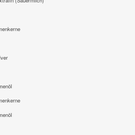
xtrafin (Sauermilch)
menkerne
lver
menöl
menkerne
menöl