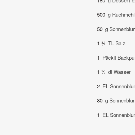
180
g Dessert e
500
g Ruchmehl
50
g Sonnenblu
1 ¾
TL Salz
1
Päckli Backpu
1 ½
dl Wasser
2
EL Sonnenblu
80
g Sonnenblu
1
EL Sonnenblu