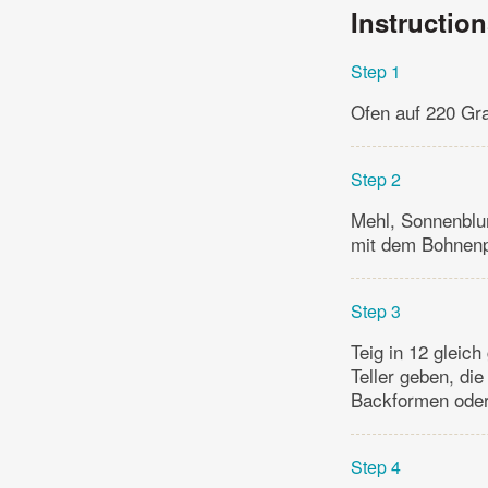
Instructio
Step 1
Ofen auf 220 Gra
Step 2
Mehl, Sonnenblu
mit dem Bohnenp
Step 3
Teig in 12 gleic
Teller geben, di
Backformen oder 
Step 4