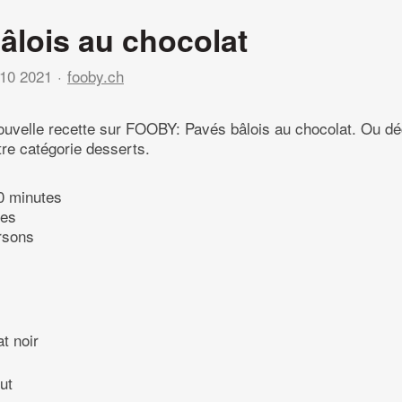
âlois au chocolat
10 2021
fooby.ch
ouvelle recette sur FOOBY: Pavés bâlois au chocolat. Ou d
tre catégorie desserts.
0 minutes
tes
rsons
t noir
ut