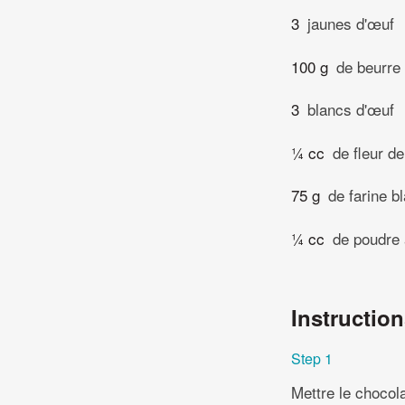
3
jaunes d'œuf
100 g
de beurre
3
blancs d'œuf
¼ cc
de fleur de
75 g
de farine b
¼ cc
de poudre 
Instructio
Step 1
Mettre le chocola