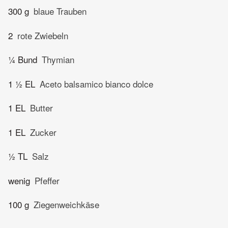
300 g
blaue Trauben
2
rote Zwiebeln
¼ Bund
Thymian
1 ½ EL
Aceto balsamico bianco dolce
1 EL
Butter
1 EL
Zucker
½ TL
Salz
wenig
Pfeffer
100 g
Ziegenweichkäse