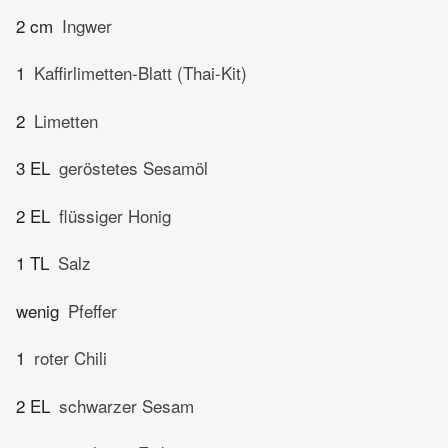
2 cm
Ingwer
1
Kaffirlimetten-Blatt (Thai-Kit)
2
Limetten
3 EL
geröstetes Sesamöl
2 EL
flüssiger Honig
1 TL
Salz
wenig
Pfeffer
1
roter Chili
2 EL
schwarzer Sesam