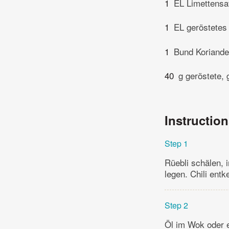
1
EL Limettensa
1
EL geröstetes
1
Bund Koriande
40
g geröstete,
Instructio
Step 1
Rüebli schälen, 
legen. Chili entk
Step 2
Öl im Wok oder e