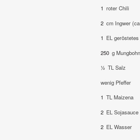
1
roter Chili
2
cm Ingwer (ca
1
EL geröstetes
250
g Mungbohn
½
TL Salz
wenig Pfeffer
1
TL Maizena
2
EL Sojasauce
2
EL Wasser