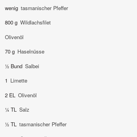
wenig
tasmanischer Pfeffer
800 g
Wildlachsfilet
Olivenöl
70 g
Haselnüsse
½ Bund
Salbei
1
Limette
2 EL
Olivenöl
¼ TL
Salz
½ TL
tasmanischer Pfeffer