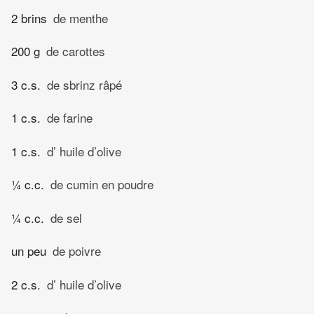
2 brins
de menthe
200 g
de carottes
3 c.s.
de sbrinz râpé
1 c.s.
de farine
1 c.s.
d’ huile d’olive
¼ c.c.
de cumin en poudre
¼ c.c.
de sel
un peu
de poivre
2 c.s.
d’ huile d’olive