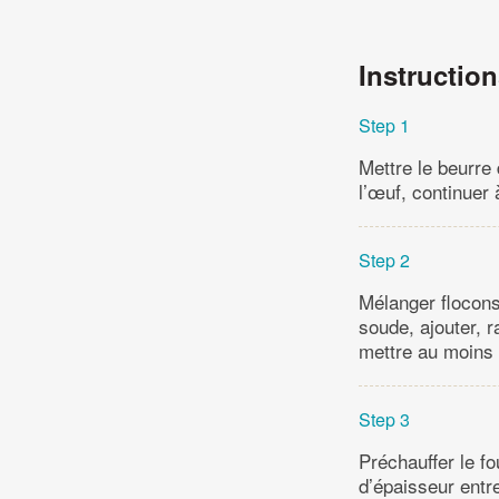
Instructio
Step 1
Mettre le beurre 
l’œuf, continuer 
Step 2
Mélanger flocons
soude, ajouter, r
mettre au moins 
Step 3
Préchauffer le f
d’épaisseur entr