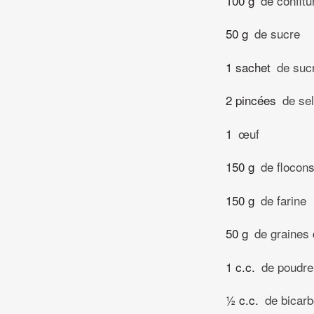
100 g
de confitu
50 g
de sucre
1 sachet
de sucr
2 pincées
de sel
1
œuf
150 g
de flocons
150 g
de farine
50 g
de graines 
1 c.c.
de poudre
½ c.c.
de bicar