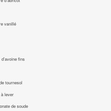
re d’abricot
e vanillé
 d’avoine fins
de tournesol
 à lever
bonate de soude