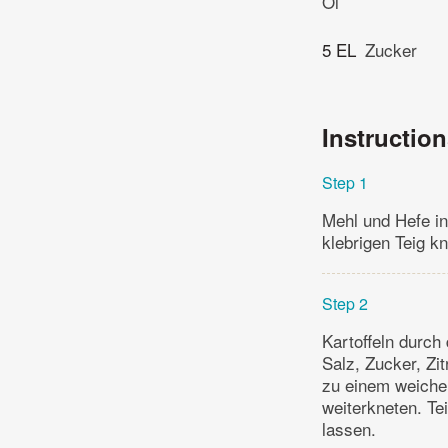
Öl
5 EL
Zucker
Instructio
Step 1
Mehl und Hefe in
klebrigen Teig k
Step 2
Kartoffeln durch
Salz, Zucker, Z
zu einem weichen
weiterkneten. T
lassen.