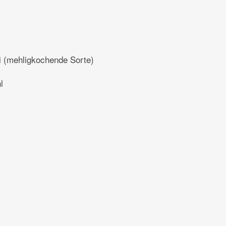
i (mehligkochende Sorte)
l