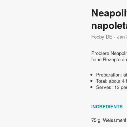
Neapoli
napolet
Fooby DE
Jan 
Probiere Neapoli
feine Rezepte au
Preparation:
a
Total:
about 4 
Serves: 12 pe
INGREDIENTS
75 g
Weissmehl