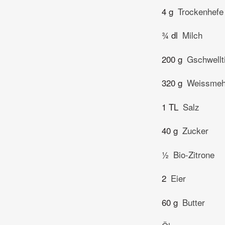
4 g
Trockenhefe
¾ dl
Milch
200 g
Gschwellt
320 g
Weissmeh
1 TL
Salz
40 g
Zucker
½
Bio-Zitrone
2
Eier
60 g
Butter