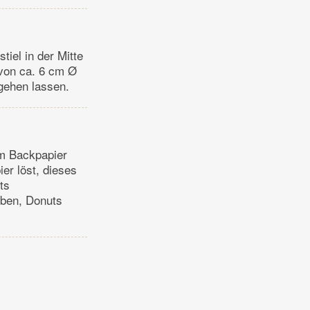
tiel in der Mitte
 von ca. 6 cm Ø
fgehen lassen.
em Backpapier
er löst, dieses
ts
eben, Donuts