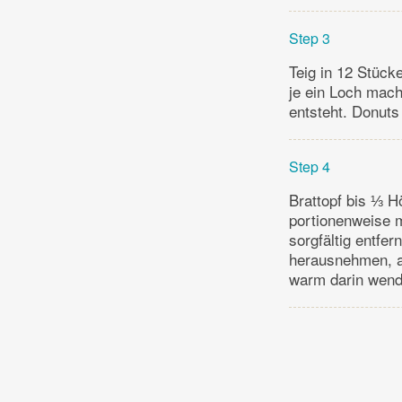
Step 3
Teig in 12 Stücke
je ein Loch mach
entsteht. Donuts
Step 4
Brattopf bis ⅓ H
portionenweise m
sorgfältig entfer
herausnehmen, au
warm darin wend