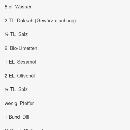
5 dl
Wasser
2 TL
Dukkah (Gewürzmischung)
½ TL
Salz
2
Bio-Limetten
1 EL
Sesamöl
2 EL
Olivenöl
½ TL
Salz
wenig
Pfeffer
1 Bund
Dill