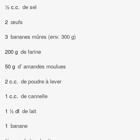
½ c.c.
de sel
2
œufs
3
bananes mûres (env. 300 g)
200 g
de farine
50 g
d’ amandes moulues
2 c.c.
de poudre à lever
1 c.c.
de cannelle
1 ½ dl
de lait
1
banane