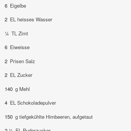
6
Eigelbe
2
EL heisses Wasser
¼
TL Zimt
6
Eiweisse
2
Prisen Salz
2
EL Zucker
140
g Mehl
4
EL Schokoladepulver
150
g tiefgekühlte Himbeeren, aufgetaut
2 ½
EL Puderzucker