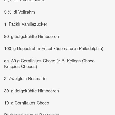
3 ½
dl Vollrahm
1
Päckli Vanillezucker
80
g tiefgekühlte Himbeeren
100
g Doppelrahm-Frischkäse nature (Philadelphia)
ca. 80 g Cornflakes Choco (z.B. Kellogs Choco
Krispies Chocos)
2
Zweiglein Rosmarin
30
g tiefgekühlte Himbeeren
10
g Cornflakes Choco
Puderzucker zum Bestäuben