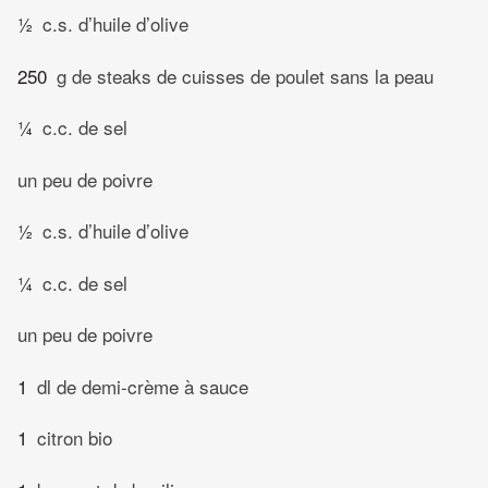
½
c.s. d’huile d’olive
250
g de steaks de cuisses de poulet sans la peau
¼
c.c. de sel
un peu de poivre
½
c.s. d’huile d’olive
¼
c.c. de sel
un peu de poivre
1
dl de demi-crème à sauce
1
citron bio