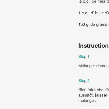
½ c.c.
de fleur 
1 c.c.
d’ huile d
150 g
de grains
Instructio
Step 1
Mélanger dans un 
Step 2
Bien faire chauff
aussitôt, laisse
mélanger.