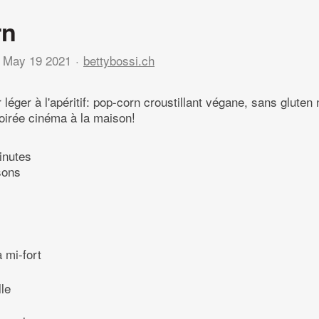
rn
May 19 2021
bettybossi.ch
 léger à l'apéritif: pop-corn croustillant végane, sans gluten 
oirée cinéma à la maison!
inutes
sons
 mi-fort
le