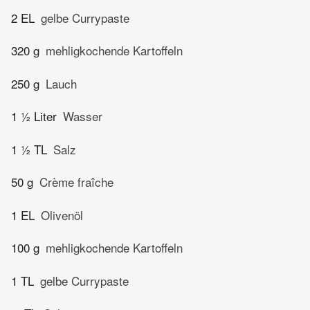
2 EL
gelbe Currypaste
320 g
mehligkochende Kartoffeln
250 g
Lauch
1 ½ Liter
Wasser
1 ½ TL
Salz
50 g
Crème fraîche
1 EL
Olivenöl
100 g
mehligkochende Kartoffeln
1 TL
gelbe Currypaste