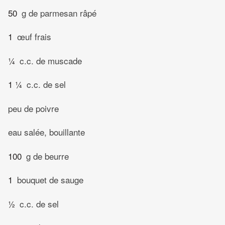
50
g de parmesan râpé
1
œuf frais
¼
c.c. de muscade
1 ¼
c.c. de sel
peu de poivre
eau salée, bouillante
100
g de beurre
1
bouquet de sauge
½
c.c. de sel