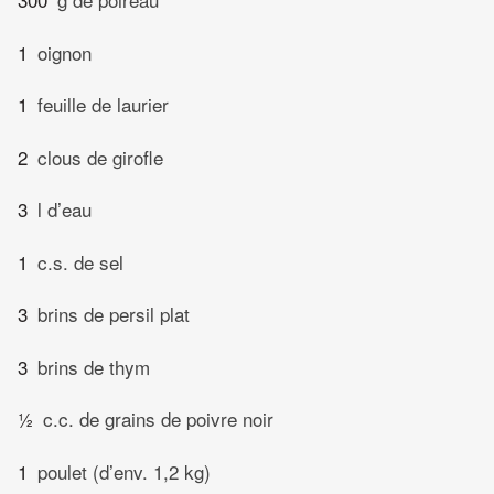
1
oignon
1
feuille de laurier
2
clous de girofle
3
l d’eau
1
c.s. de sel
3
brins de persil plat
3
brins de thym
½
c.c. de grains de poivre noir
1
poulet (d’env. 1,2 kg)