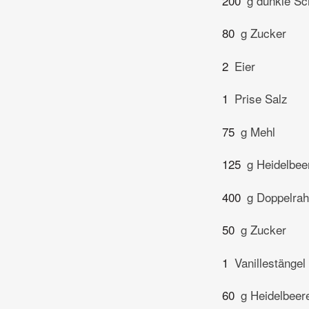
200
g dunkle S
80
g Zucker
2
Eier
1
Prise Salz
75
g Mehl
125
g Heidelbee
400
g Doppelrah
50
g Zucker
1
Vanillestängel
60
g Heidelbeer