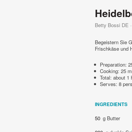
Heidel
Betty Bossi DE
Begeistern Sie G
Frischkäse und 
Preparation:
2
Cooking:
25 m
Total:
about 1 
Serves: 8 per
INGREDIENTS
50
g Butter