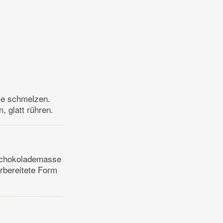
tze schmelzen.
 glatt rühren.
 Schokolademasse
orbereitete Form