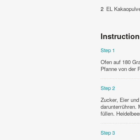
2
EL Kakaopulv
Instructio
Step 1
Ofen auf 180 Gra
Pfanne von der P
Step 2
Zucker, Eier un
darunterrühren. 
füllen. Heidelbee
Step 3