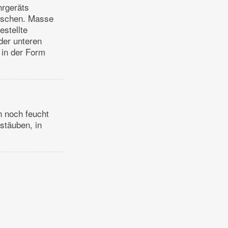
hrgeräts
mischen. Masse
estellte
der unteren
 in der Form
n noch feucht
stäuben, in