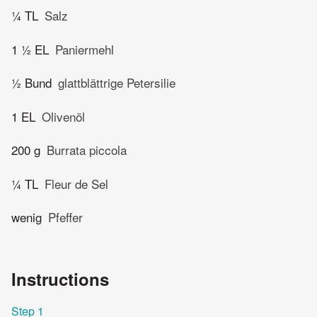
¼ TL
Salz
1 ½ EL
Paniermehl
½ Bund
glattblättrige Petersilie
1 EL
Olivenöl
200 g
Burrata piccola
¼ TL
Fleur de Sel
wenig
Pfeffer
Instructions
Step 1