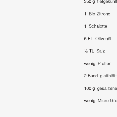
350 g
tiefgekühl
1
Bio-Zitrone
1
Schalotte
5 EL
Olivenöl
½ TL
Salz
wenig
Pfeffer
2 Bund
glattblät
100 g
gesalzene
wenig
Micro Gr