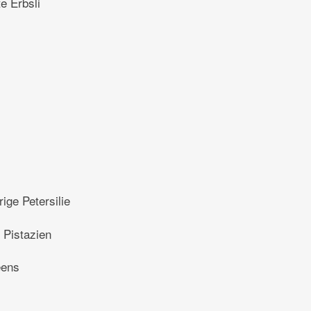
te Erbsli
trige Petersilie
 Pistazien
eens