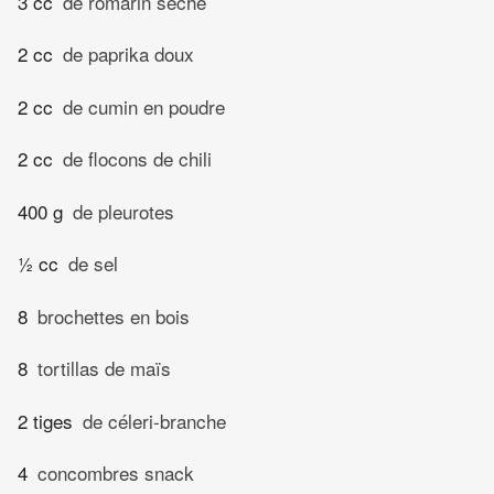
3 cc
de romarin séché
2 cc
de paprika doux
2 cc
de cumin en poudre
2 cc
de flocons de chili
400 g
de pleurotes
½ cc
de sel
8
brochettes en bois
8
tortillas de maïs
2 tiges
de céleri-branche
4
concombres snack