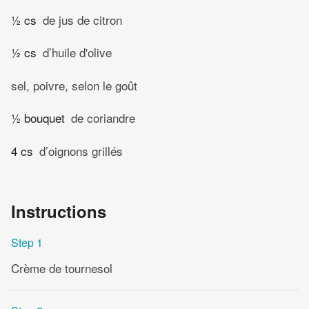
½ cs
de jus de citron
½ cs
d’huile d'olive
sel, poivre, selon le goût
½ bouquet
de coriandre
4 cs
d’oignons grillés
Instructions
Step 1
Crème de tournesol