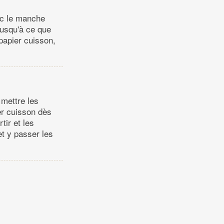
ec le manche
jusqu'à ce que
papier cuisson,
 mettre les
er cuisson dès
tir et les
et y passer les