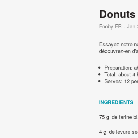
Donuts 
Fooby FR
Jan 
Essayez notre no
découvrez-en d'a
Preparation:
a
Total:
about 4 
Serves: 12 pe
INGREDIENTS
75 g
de farine b
4 g
de levure s