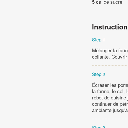
5 cs
de sucre
Instructio
Step 1
Mélanger la farin
collante. Couvrir
Step 2
Écraser les pomm
la farine, le sel
robot de cuisine 
continuer de pétr
ambiante jusqu'à
Step 3