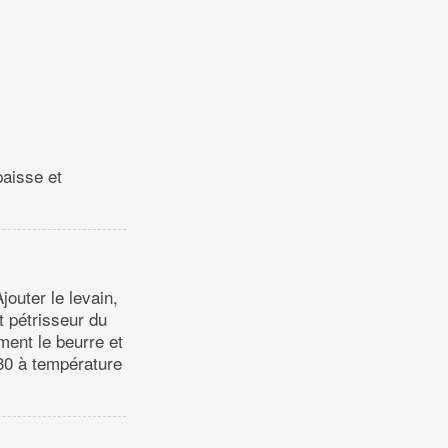
paisse et
outer le levain,
et pétrisseur du
ment le beurre et
 30 à température