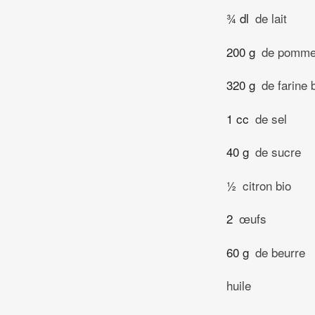
¾ dl
de lait
200 g
de pommes
320 g
de farine 
1 cc
de sel
40 g
de sucre
½
citron bio
2
œufs
60 g
de beurre
huile