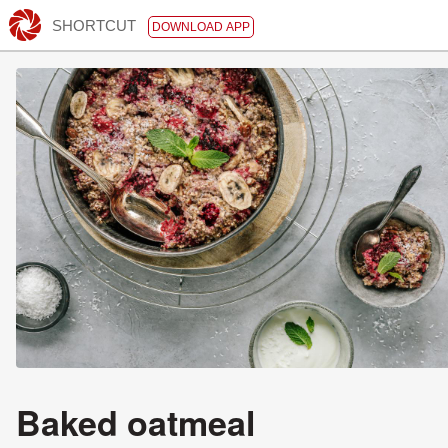
SHORTCUT
DOWNLOAD APP
Baked oatmeal