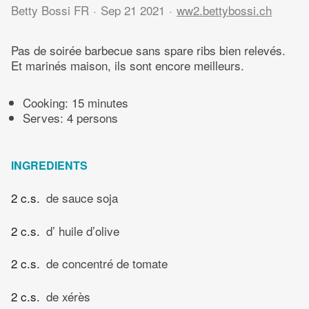
Betty Bossi FR
Sep 21 2021
ww2.bettybossi.ch
Pas de soirée barbecue sans spare ribs bien relevés.
Et marinés maison, ils sont encore meilleurs.
Cooking:
15 minutes
Serves: 4 persons
INGREDIENTS
2 c.s.
de sauce soja
2 c.s.
d’ huile d’olive
2 c.s.
de concentré de tomate
2 c.s.
de xérès