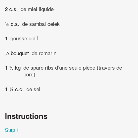
2 c.s.
de miel liquide
½ c.s.
de sambal oelek
1
gousse d’ail
½ bouquet
de romarin
1 ½ kg
de spare ribs d’une seule pièce (travers de
porc)
1 ½ c.c.
de sel
Instructions
Step 1