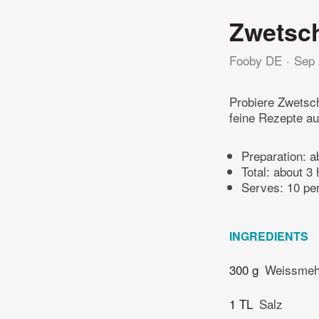
Zwetsch
Fooby DE
Sep 
Probiere Zwetsc
feine Rezepte au
Preparation:
a
Total:
about 3 
Serves: 10 pe
INGREDIENTS
300 g
Weissmeh
1 TL
Salz