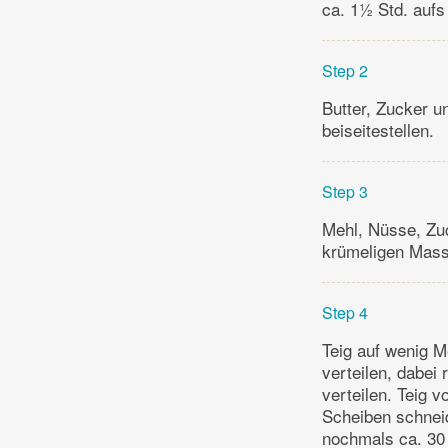
ca. 1½ Std. aufs
Step 2
Butter, Zucker u
beiseitestellen.
Step 3
Mehl, Nüsse, Zuc
krümeligen Mass
Step 4
Teig auf wenig M
verteilen, dabei
verteilen. Teig 
Scheiben schneid
nochmals ca. 30 