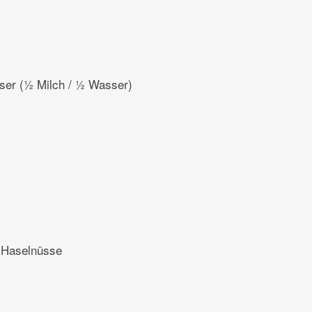
ser (½ Milch / ½ Wasser)
 Haselnüsse