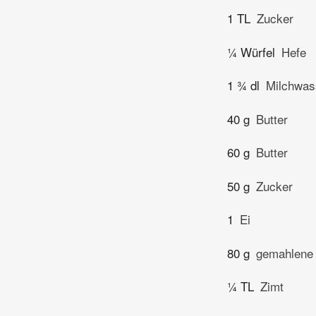
1 TL
Zucker
¼ Würfel
Hefe
1 ¾ dl
Milchwas
40 g
Butter
60 g
Butter
50 g
Zucker
1
Ei
80 g
gemahlene
¼ TL
Zimt