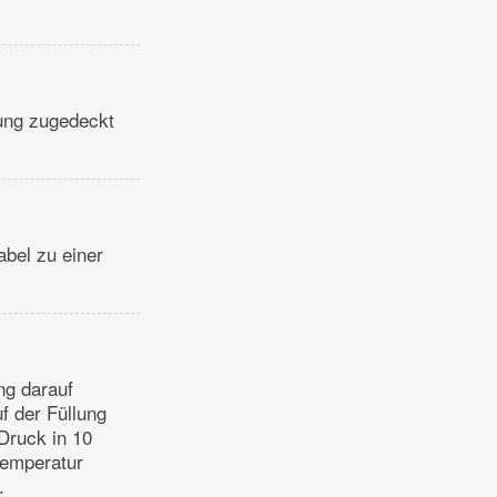
lung zugedeckt
abel zu einer
ng darauf
f der Füllung
Druck in 10
temperatur
.