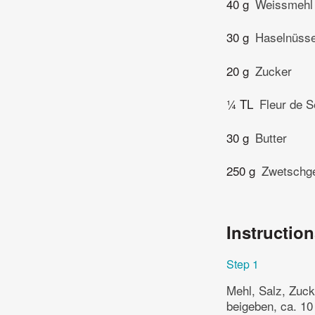
40 g
Weissmehl
30 g
Haselnüss
20 g
Zucker
¼ TL
Fleur de S
30 g
Butter
250 g
Zwetschg
Instructio
Step 1
Mehl, Salz, Zuck
beigeben, ca. 10