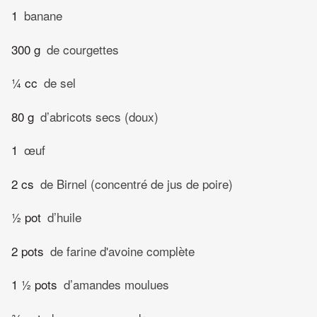
1
banane
300 g
de courgettes
¼ cc
de sel
80 g
d’abricots secs (doux)
1
œuf
2 cs
de Birnel (concentré de jus de poire)
½ pot
d’huile
2 pots
de farine d'avoine complète
1 ½ pots
d’amandes moulues