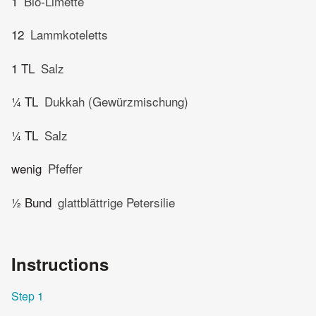
1
Bio-Limette
12
Lammkoteletts
1 TL
Salz
¼ TL
Dukkah (Gewürzmischung)
¼ TL
Salz
wenig
Pfeffer
½ Bund
glattblättrige Petersilie
Instructions
Step 1