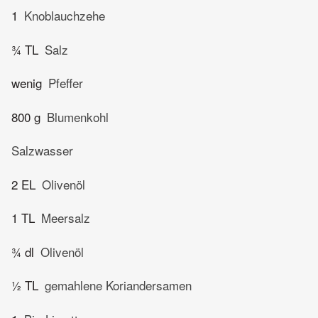
1
Knoblauchzehe
¾ TL
Salz
wenig
Pfeffer
800 g
Blumenkohl
Salzwasser
2 EL
Olivenöl
1 TL
Meersalz
¾ dl
Olivenöl
½ TL
gemahlene Koriandersamen