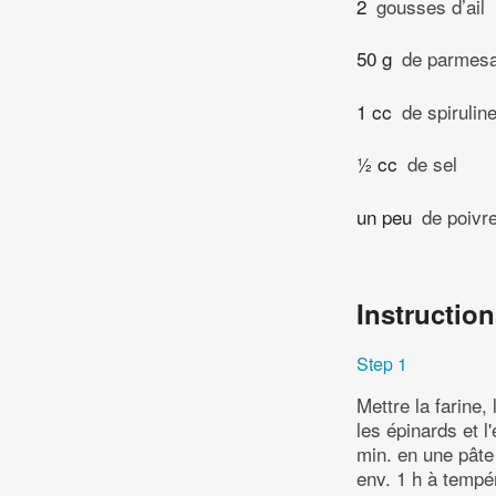
2
gousses d’ail
50 g
de parmesa
1 cc
de spirulin
½ cc
de sel
un peu
de poivr
Instructio
Step 1
Mettre la farine,
les épinards et l
min. en une pâte 
env. 1 h à tempé