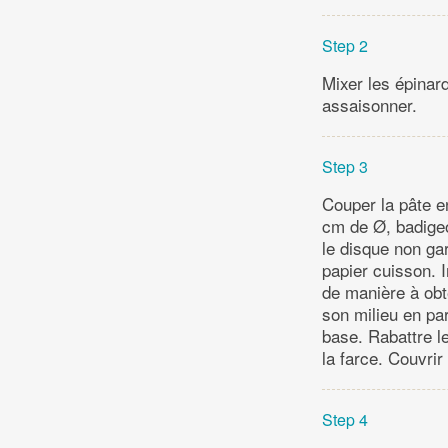
Step 2
Mixer les épinard
assaisonner.
Step 3
Couper la pâte e
cm de Ø, badigeo
le disque non ga
papier cuisson. I
de manière à obte
son milieu en par
base. Rabattre l
la farce. Couvrir
Step 4