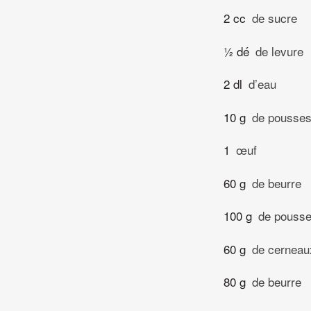
2 cc
de sucre
½ dé
de levure
2 dl
d’eau
10 g
de pousses
1
œuf
60 g
de beurre
100 g
de pousse
60 g
de cerneau
80 g
de beurre