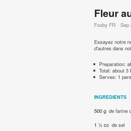
Fleur a
Fooby FR
Sep 
Essayez notre no
d'autres dans no
Preparation:
a
Total:
about 3 
Serves: 1 per
INGREDIENTS
500 g
de farine 
1 ½ cc
de sel