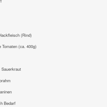
f
ackfleisch (Rind)
e Tomaten (ca. 400g)
 Sauerkraut
brahm
taninen
ch Bedarf