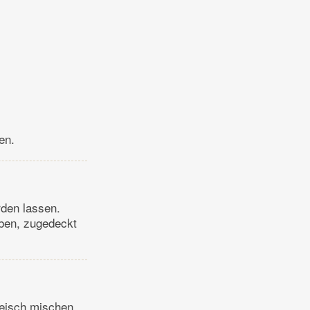
en.
rden lassen.
eben, zugedeckt
leisch mischen.