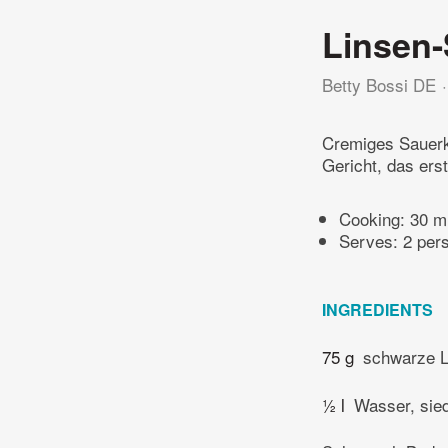
Linsen-
Betty Bossi DE
Cremiges Sauerk
Gericht, das erst
Cooking:
30 m
Serves: 2 per
INGREDIENTS
75 g
schwarze L
½ l
Wasser, sie