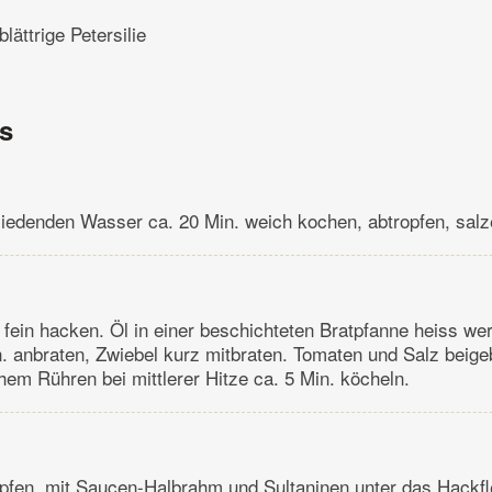
tblättrige Petersilie
ns
siedenden Wasser ca. 20 Min. weich kochen, abtropfen, salz
 fein hacken. Öl in einer beschichteten Bratpfanne heiss we
n. anbraten, Zwiebel kurz mitbraten. Tomaten und Salz beig
chem Rühren bei mittlerer Hitze ca. 5 Min. köcheln.
pfen, mit Saucen-Halbrahm und Sultaninen unter das Hackf