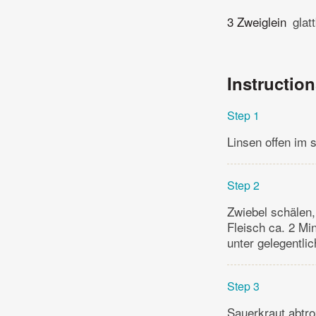
3 Zweiglein
glat
Instructio
Step 1
Linsen offen im 
Step 2
Zwiebel schälen,
Fleisch ca. 2 Mi
unter gelegentli
Step 3
Sauerkraut abtro