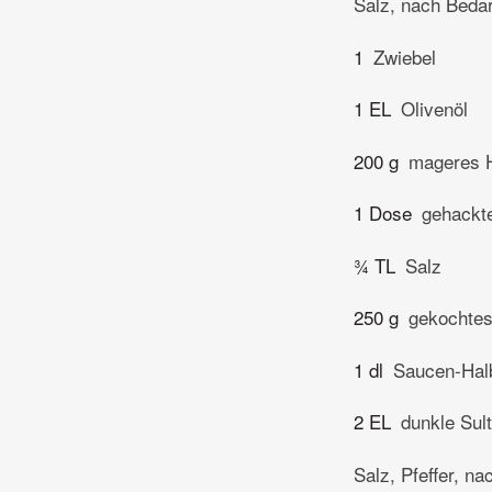
Salz, nach Bedar
1
Zwiebel
1 EL
Olivenöl
200 g
mageres H
1 Dose
gehackt
¾ TL
Salz
250 g
gekochtes
1 dl
Saucen-Hal
2 EL
dunkle Sul
Salz, Pfeffer, na