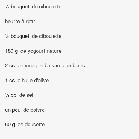
½ bouquet
de ciboulette
beurre à rôtir
½ bouquet
de ciboulette
180 g
de yogourt nature
2 cs
de vinaigre balsamique blanc
1 cs
d’huile d'olive
¼ cc
de sel
un peu
de poivre
60 g
de doucette