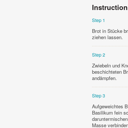
Instructio
Step 1
Brot in Stücke b
ziehen lassen.
Step 2
Zwiebeln und Kno
beschichteten B
andämpfen.
Step 3
Aufgeweichtes Br
Basilikum fein s
daruntermischen,
Masse verbinden