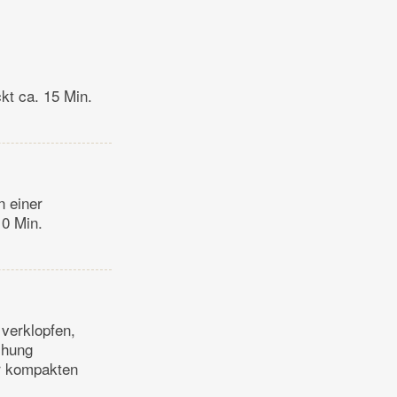
kt ca. 15 Min.
n einer
10 Min.
 verklopfen,
chung
er kompakten