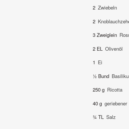
2
Zwiebeln
2
Knoblauchzeh
3 Zweiglein
Ros
2 EL
Olivenöl
1
Ei
½ Bund
Basilik
250 g
Ricotta
40 g
geriebener
¾ TL
Salz