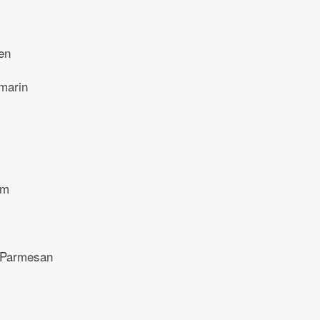
en
marin
um
 Parmesan