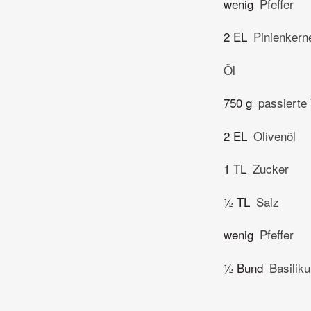
wenig
Pfeffer
2 EL
Pinienkern
Öl
750 g
passierte
2 EL
Olivenöl
1 TL
Zucker
½ TL
Salz
wenig
Pfeffer
½ Bund
Basilik