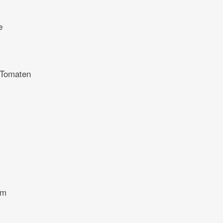
e
 Tomaten
um