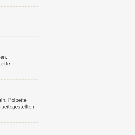
men,
pette
ln. Polpette
seitegestellten