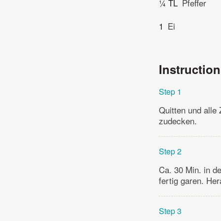
¼ TL
Pfeffer
1
Ei
Instructio
Step 1
Quitten und alle
zudecken.
Step 2
Ca. 30 Min. in d
fertig garen. H
Step 3