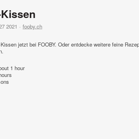
-Kissen
27 2021
fooby.ch
-Kissen jetzt bei FOOBY. Oder entdecke weitere feine Reze
n.
bout 1 hour
hours
sons