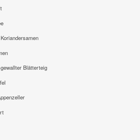
t
ee
 Koriandersamen
men
gewallter Blätterteig
fel
Appenzeller
rt