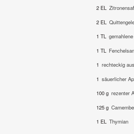
2 EL
Zitronensaf
2 EL
Quittengel
1 TL
gemahlene
1 TL
Fenchelsa
1
rechteckig aus
1
säuerlicher Ap
100 g
rezenter 
125 g
Camembe
1 EL
Thymian