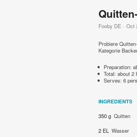
Quitten
Fooby DE
Oct 
Probiere Quitten
Kategorie Backe
Preparation:
a
Total:
about 2 
Serves: 6 per
INGREDIENTS
350 g
Quitten
2 EL
Wasser