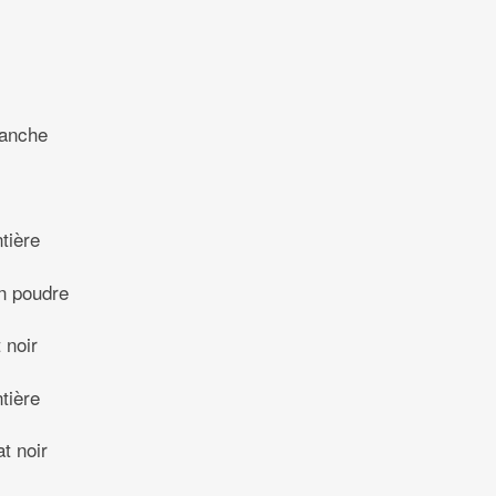
lanche
tière
n poudre
 noir
tière
t noir