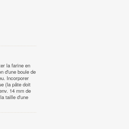
ter la farine en
on d'une boule de
eu. Incorporer
e (la pâte doit
 (env. 14 mm de
a taille d'une