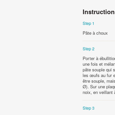
Instructio
Step 1
Pâte à choux
Step 2
Porter à ébullitio
une fois et méla
pâte souple qui s
les œufs au fur e
être souple, mai
Ø). Sur une plaqu
noix, en veillant
Step 3