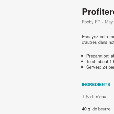
Profite
Fooby FR
May 
Essayez notre no
d'autres dans no
Preparation:
a
Total:
about 1 
Serves: 24 pe
INGREDIENTS
1 ½ dl
d’eau
40 g
de beurre