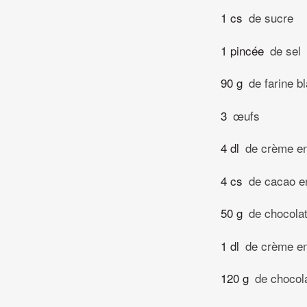
1 cs
de sucre
1 pincée
de sel
90 g
de farine b
3
œufs
4 dl
de crème en
4 cs
de cacao e
50 g
de chocolat
1 dl
de crème en
120 g
de chocola