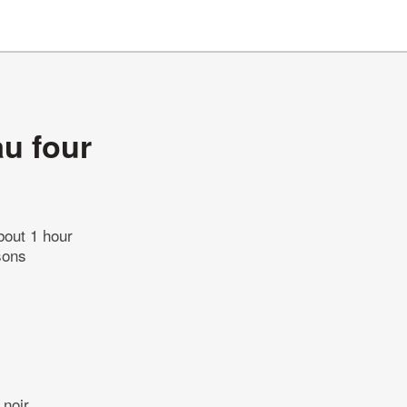
au four
bout 1 hour
sons
 noir