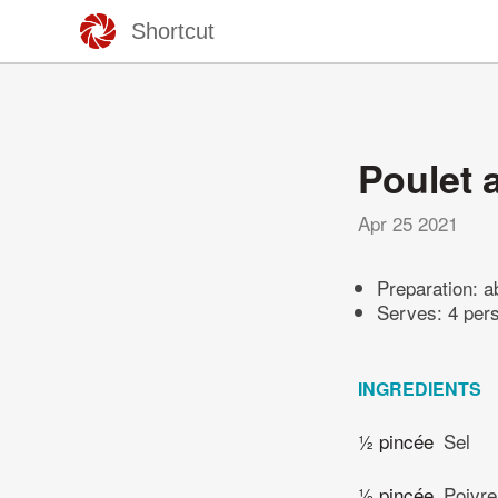
Shortcut
Poulet 
Apr 25 2021
Preparation:
a
Serves: 4 per
INGREDIENTS
½ pincée
Sel
½ pincée
Poivre