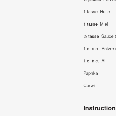
1 tasse
Huile
1 tasse
Miel
½ tasse
Sauce 
1 c. à c.
Poivre 
1 c. à c.
Ail
Paprika
Carwi
Instructio