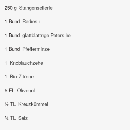
250 g
Stangensellerie
1 Bund
Radiesli
1 Bund
glattblättrige Petersilie
1 Bund
Pfefferminze
1
Knoblauchzehe
1
Bio-Zitrone
5 EL
Olivenöl
½ TL
Kreuzkümmel
¾ TL
Salz