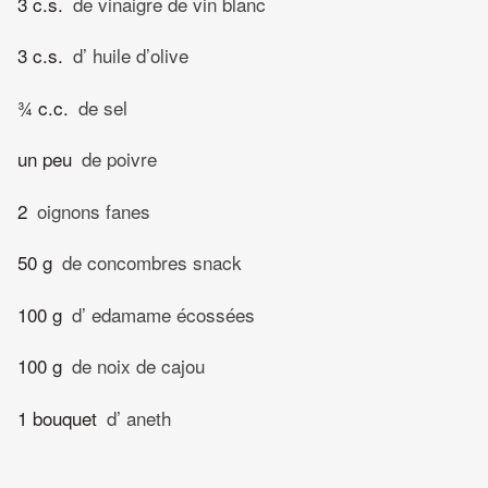
3 c.s.
de vinaigre de vin blanc
3 c.s.
d’ huile d’olive
¾ c.c.
de sel
un peu
de poivre
2
oignons fanes
50 g
de concombres snack
100 g
d’ edamame écossées
100 g
de noix de cajou
1 bouquet
d’ aneth