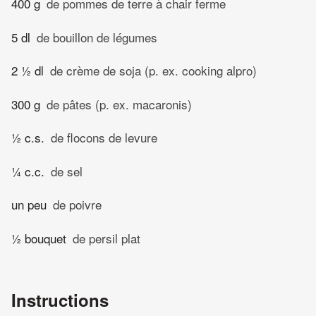
400 g
de pommes de terre à chair ferme
5 dl
de bouillon de légumes
2 ½ dl
de crème de soja (p. ex. cooking alpro)
300 g
de pâtes (p. ex. macaronis)
½ c.s.
de flocons de levure
¼ c.c.
de sel
un peu
de poivre
½ bouquet
de persil plat
Instructions