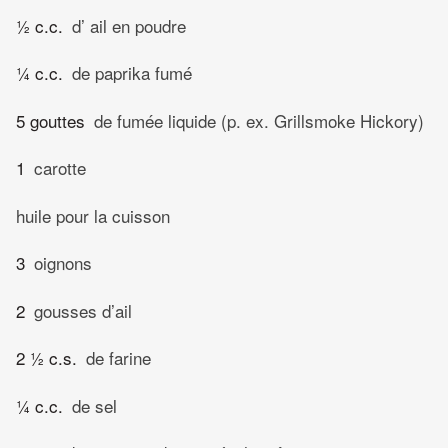
½ c.c.
d’ ail en poudre
¼ c.c.
de paprika fumé
5 gouttes
de fumée liquide (p. ex. Grillsmoke Hickory)
1
carotte
huile pour la cuisson
3
oignons
2
gousses d’ail
2 ½ c.s.
de farine
¼ c.c.
de sel