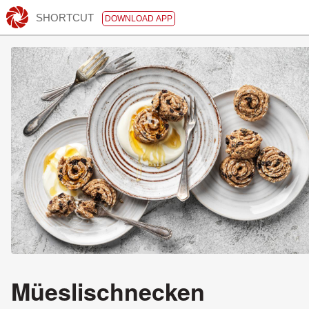
SHORTCUT
DOWNLOAD APP
Müeslischnecken