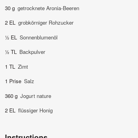
30 g
getrocknete Aronia-Beeren
2 EL
grobkörniger Rohzucker
½ EL
Sonnenblumenöl
½ TL
Backpulver
1 TL
Zimt
1 Prise
Salz
360 g
Jogurt nature
2 EL
flüssiger Honig
Instructions