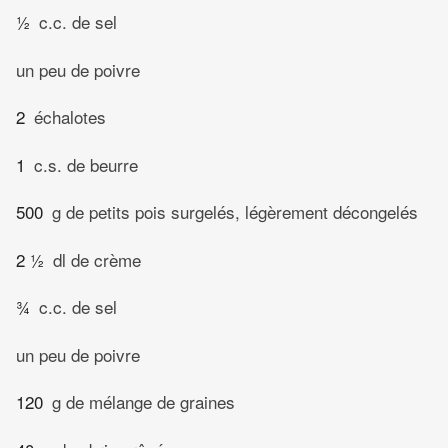
½
c.c. de sel
un peu de poivre
2
échalotes
1
c.s. de beurre
500
g de petits pois surgelés, légèrement décongelés
2 ½
dl de crème
¾
c.c. de sel
un peu de poivre
120
g de mélange de graines